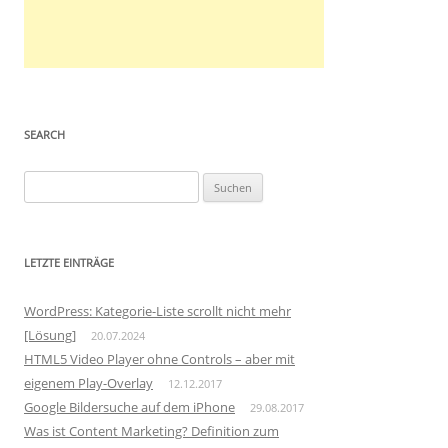
SEARCH
S
u
c
h
LETZTE EINTRÄGE
e
n
WordPress: Kategorie-Liste scrollt nicht mehr
n
[Lösung]
20.07.2024
a
HTML5 Video Player ohne Controls – aber mit
c
eigenem Play-Overlay
12.12.2017
h
Google Bildersuche auf dem iPhone
29.08.2017
:
Was ist Content Marketing? Definition zum