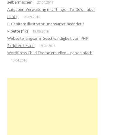
selbermachen
27.04.2017
Aufgaben-Verwaltung mit Things – To-Do’s – aber
richtig!
06.09.2016
El Capitan: Illustrator unerwartet beendet /
Pipette [fix]
19.08.2016
Webseite langsam? Geschwindigkeit von PHP
Skripten testen
19.04.2016
WordPress Child Theme erstellen – ganz einfach
13.04.2016