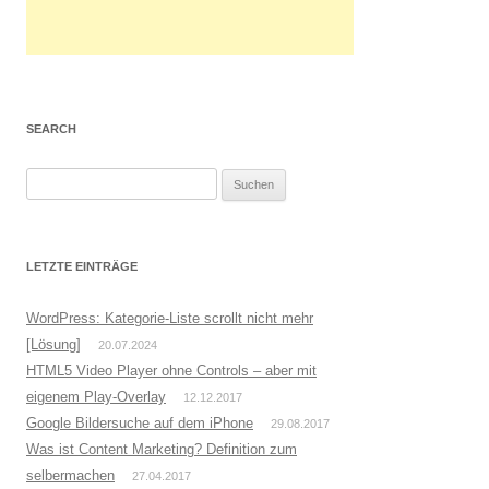
SEARCH
S
u
c
h
LETZTE EINTRÄGE
e
n
WordPress: Kategorie-Liste scrollt nicht mehr
n
[Lösung]
20.07.2024
a
HTML5 Video Player ohne Controls – aber mit
c
eigenem Play-Overlay
12.12.2017
h
Google Bildersuche auf dem iPhone
29.08.2017
:
Was ist Content Marketing? Definition zum
selbermachen
27.04.2017