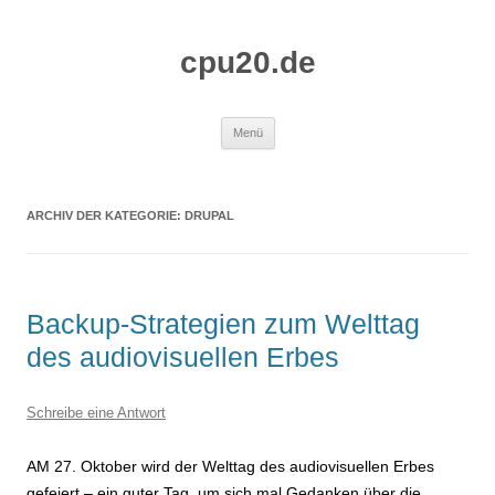
Zum
Inhalt
springen
cpu20.de
Menü
ARCHIV DER KATEGORIE:
DRUPAL
Backup-Strategien zum Welttag
des audiovisuellen Erbes
Schreibe eine Antwort
AM 27. Oktober wird der Welttag des audiovisuellen Erbes
gefeiert – ein guter Tag, um sich mal Gedanken über die