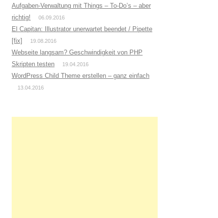
Aufgaben-Verwaltung mit Things – To-Do’s – aber
richtig!
06.09.2016
El Capitan: Illustrator unerwartet beendet / Pipette
[fix]
19.08.2016
Webseite langsam? Geschwindigkeit von PHP
Skripten testen
19.04.2016
WordPress Child Theme erstellen – ganz einfach
13.04.2016