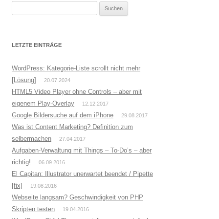
S
u
c
h
LETZTE EINTRÄGE
e
n
WordPress: Kategorie-Liste scrollt nicht mehr
n
[Lösung]
20.07.2024
a
HTML5 Video Player ohne Controls – aber mit
c
eigenem Play-Overlay
12.12.2017
h
Google Bildersuche auf dem iPhone
29.08.2017
:
Was ist Content Marketing? Definition zum
selbermachen
27.04.2017
Aufgaben-Verwaltung mit Things – To-Do’s – aber
richtig!
06.09.2016
El Capitan: Illustrator unerwartet beendet / Pipette
[fix]
19.08.2016
Webseite langsam? Geschwindigkeit von PHP
Skripten testen
19.04.2016