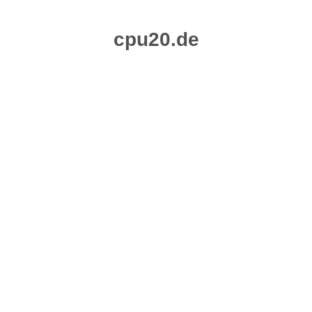
Zum
Inhalt
springen
cpu20.de