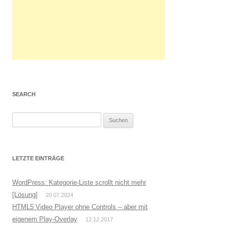
SEARCH
S
u
c
h
LETZTE EINTRÄGE
e
n
WordPress: Kategorie-Liste scrollt nicht mehr
n
[Lösung]
20.07.2024
a
HTML5 Video Player ohne Controls – aber mit
c
eigenem Play-Overlay
12.12.2017