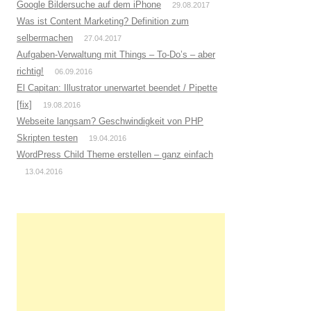
h
Google Bildersuche auf dem iPhone
29.08.2017
:
Was ist Content Marketing? Definition zum
selbermachen
27.04.2017
Aufgaben-Verwaltung mit Things – To-Do’s – aber
richtig!
06.09.2016
El Capitan: Illustrator unerwartet beendet / Pipette
[fix]
19.08.2016
Webseite langsam? Geschwindigkeit von PHP
Skripten testen
19.04.2016
WordPress Child Theme erstellen – ganz einfach
13.04.2016