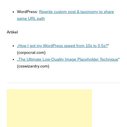
WordPress:
Rewrite custom post & taxonomy to share
same URL path
Artikel
„
How I got my WordPress speed from 10s to 0.5s?
“
(corpocrat.com)
„
The Ultimate Low-Quality Image Placeholder Technique
“
(csswizardry.com)