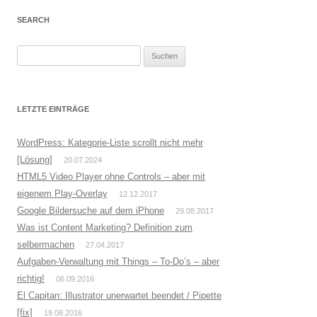
SEARCH
S
u
c
h
LETZTE EINTRÄGE
e
n
WordPress: Kategorie-Liste scrollt nicht mehr
n
[Lösung]
20.07.2024
a
HTML5 Video Player ohne Controls – aber mit
c
eigenem Play-Overlay
12.12.2017
h
Google Bildersuche auf dem iPhone
29.08.2017
:
Was ist Content Marketing? Definition zum
selbermachen
27.04.2017
Aufgaben-Verwaltung mit Things – To-Do’s – aber
richtig!
06.09.2016
El Capitan: Illustrator unerwartet beendet / Pipette
[fix]
19.08.2016