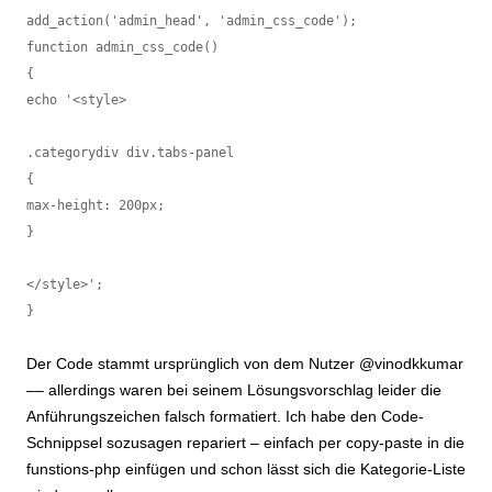
add_action('admin_head', 'admin_css_code');

function admin_css_code()

{

echo '<style>

.categorydiv div.tabs-panel

{

max-height: 200px;

}

</style>';

}
Der Code stammt ursprünglich von dem Nutzer @vinodkkumar
–– allerdings waren bei seinem Lösungsvorschlag leider die
Anführungszeichen falsch formatiert. Ich habe den Code-
Schnippsel sozusagen repariert – einfach per copy-paste in die
funstions-php einfügen und schon lässt sich die Kategorie-Liste