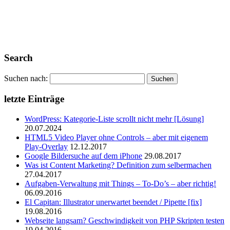
Search
Suchen nach:
letzte Einträge
WordPress: Kategorie-Liste scrollt nicht mehr [Lösung]
20.07.2024
HTML5 Video Player ohne Controls – aber mit eigenem
Play-Overlay
12.12.2017
Google Bildersuche auf dem iPhone
29.08.2017
Was ist Content Marketing? Definition zum selbermachen
27.04.2017
Aufgaben-Verwaltung mit Things – To-Do’s – aber richtig!
06.09.2016
El Capitan: Illustrator unerwartet beendet / Pipette [fix]
19.08.2016
Webseite langsam? Geschwindigkeit von PHP Skripten testen
19.04.2016