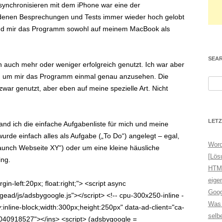
s synchronisieren mit dem iPhone war eine der
edenen Besprechungen und Tests immer wieder hoch gelobt
t und mir das Programm sowohl auf meinem MacBook als
SEA
auch mehr oder weniger erfolgreich genutzt. Ich war aber
, um mir das Programm einmal genau anzusehen. Die
S
war genutzt, aber eben auf meine spezielle Art. Nicht
u
c
h
LETZ
fand ich die einfache Aufgabenliste für mich und meine
e
rde einfach alles als Aufgabe („To Do“) angelegt – egal,
n
Word
launch Webseite XY“) oder um eine kleine häusliche
n
[Lös
ing.
a
HTML
c
eige
in-left:20px; float:right;"> <script async
h
Goog
ead/js/adsbygoogle.js"></script> <!-- cpu-300x250-inline -
:
Was 
:inline-block;width:300px;height:250px" data-ad-client="ca-
selb
40918527"></ins> <script> (adsbygoogle =