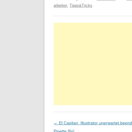
arbeiten
,
Tipps&Tricks
.
Beitragsnavigation
←
El Capitan: Illustrator unerwartet beend
Pipette [fix]