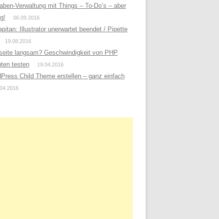
aben-Verwaltung mit Things – To-Do’s – aber
ig!
06.09.2016
pitan: Illustrator unerwartet beendet / Pipette
19.08.2016
eite langsam? Geschwindigkeit von PHP
pten testen
19.04.2016
Press Child Theme erstellen – ganz einfach
04.2016