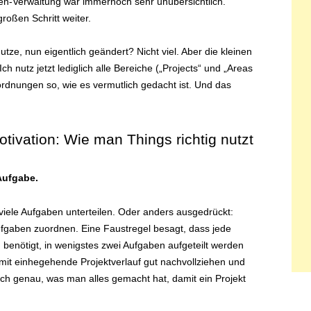
en-Verwaltung war immernoch sehr unübersichtlich.
roßen Schritt weiter.
tze, nun eigentlich geändert? Nicht viel. Aber die kleinen
 nutz jetzt lediglich alle Bereiche („Projects“ und „Areas
uordnungen so, wie es vermutlich gedacht ist. Und das
otivation: Wie man Things richtig nutzt
 Aufgabe.
ig viele Aufgaben unterteilen. Oder anders ausgedrückt:
Aufgaben zuordnen. Eine Faustregel besagt, dass jede
 benötigt, in wenigstes zwei Aufgaben aufgeteilt werden
damit einhegehende Projektverlauf gut nachvollziehen und
ch genau, was man alles gemacht hat, damit ein Projekt