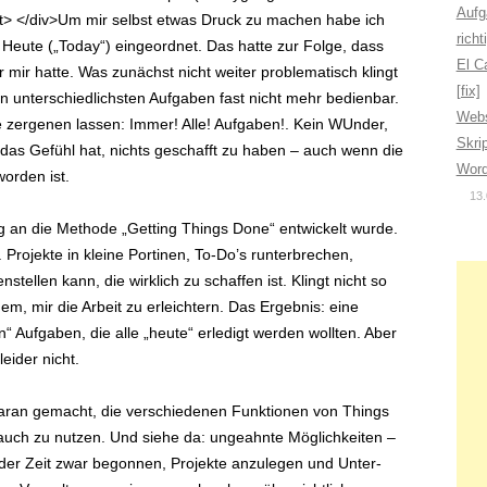
Aufg
ipt> </div>Um mir selbst etwas Druck zu machen habe ich
richt
r Heute („Today“) eingeordnet. Das hatte zur Folge, dass
El Ca
r mir hatte. Was zunächst nicht weiter problematisch klingt
[fix]
n unterschiedlichsten Aufgaben fast nicht mehr bedienbar.
Webs
 zergenen lassen: Immer! Alle! Aufgaben!. Kein WUnder,
Skri
s Gefühl hat, nichts geschafft zu haben – auch wenn die
Word
orden ist.
13.
g an die Methode „Getting Things Done“ entwickelt wurde.
rojekte in kleine Portinen, To-Do’s runterbrechen,
ellen kann, die wirklich zu schaffen ist. Klingt nicht so
em, mir die Arbeit zu erleichtern. Das Ergebnis: eine
“ Aufgaben, die alle „heute“ erledigt werden wollten. Aber
eider nicht.
daran gemacht, die verschiedenen Funktionen von Things
uch zu nutzen. Und siehe da: ungeahnte Möglichkeiten –
e der Zeit zwar begonnen, Projekte anzulegen und Unter-