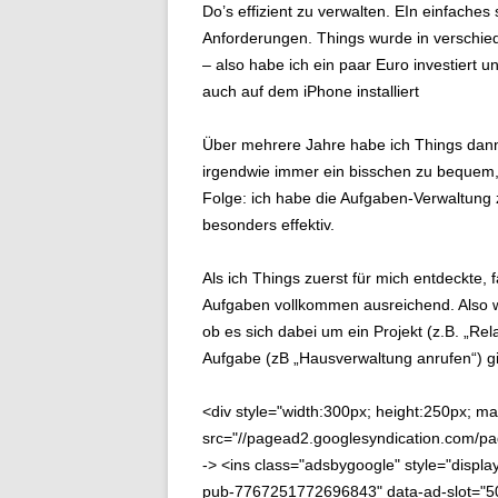
Do’s effizient zu verwalten. EIn einfache
Anforderungen. Things wurde in verschi
– also habe ich ein paar Euro investier
auch auf dem iPhone installiert
Über mehrere Jahre habe ich Things dann 
irgendwie immer ein bisschen zu bequem
Folge: ich habe die Aufgaben-Verwaltung z
besonders effektiv.
Als ich Things zuerst für mich entdeckte, 
Aufgaben vollkommen ausreichend. Also wu
ob es sich dabei um ein Projekt (z.B. „Re
Aufgabe (zB „Hausverwaltung anrufen“) g
<div style="width:300px; height:250px; marg
src="//pagead2.googlesyndication.com/pag
-> <ins class="adsbygoogle" style="display
pub-7767251772696843" data-ad-slot="50