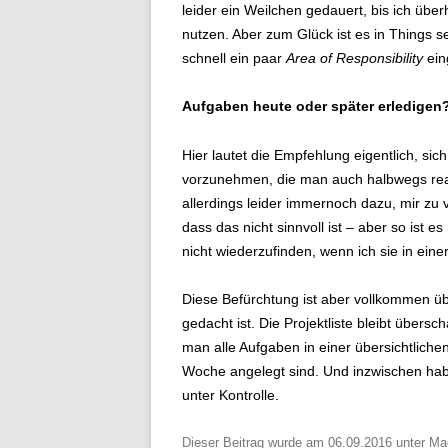
leider ein Weilchen gedauert, bis ich übe
nutzen. Aber zum Glück ist es in Things 
schnell ein paar
Area of Responsibility
ein
Aufgaben heute oder später erledigen
Hier lautet die Empfehlung eigentlich, si
vorzunehmen, die man auch halbwegs reali
allerdings leider immernoch dazu, mir zu 
dass das nicht sinnvoll ist – aber so ist e
nicht wiederzufinden, wenn ich sie in eine
Diese Befürchtung ist aber vollkommen üb
gedacht ist. Die Projektliste bleibt übers
man alle Aufgaben in einer übersichtlichen
Woche angelegt sind. Und inzwischen habe
unter Kontrolle.
Dieser Beitrag wurde am
06.09.2016
unter
Ma