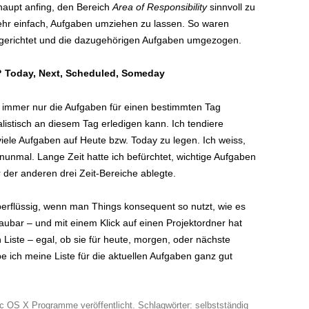
rhaupt anfing, den Bereich
Area of Responsibility
sinnvoll zu
sehr einfach, Aufgaben umziehen zu lassen. So waren
gerichtet und die dazugehörigen Aufgaben umgezogen.
? Today, Next, Scheduled, Someday
ch immer nur die Aufgaben für einen bestimmten Tag
stisch an diesem Tag erledigen kann. Ich tendiere
viele Aufgaben auf Heute bzw. Today zu legen. Ich weiss,
s nunmal. Lange Zeit hatte ich befürchtet, wichtige Aufgaben
r der anderen drei Zeit-Bereiche ablegte.
erflüssig, wenn man Things konsequent so nutzt, wie es
chaubar – und mit einem Klick auf einen Projektordner hat
 Liste – egal, ob sie für heute, morgen, oder nächste
 ich meine Liste für die aktuellen Aufgaben ganz gut
c OS X Programme
veröffentlicht. Schlagwörter:
selbstständig