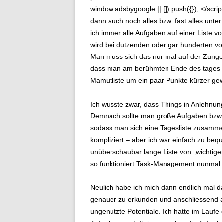
window.adsbygoogle || []).push({}); </scr
dann auch noch alles bzw. fast alles unte
ich immer alle Aufgaben auf einer Liste vo
wird bei dutzenden oder gar hunderten vo
Man muss sich das nur mal auf der Zunge
dass man am berühmten Ende des tages da
Mamutliste um ein paar Punkte kürzer gew
Ich wusste zwar, dass Things in Anlehnun
Demnach sollte man große Aufgaben bzw. P
sodass man sich eine Tagesliste zusammenst
kompliziert – aber ich war einfach zu bequ
unüberschaubar lange Liste von „wichtigen
so funktioniert Task-Management nunmal l
Neulich habe ich mich dann endlich mal 
genauer zu erkunden und anschliessend a
ungenutzte Potentiale. Ich hatte im Lauf