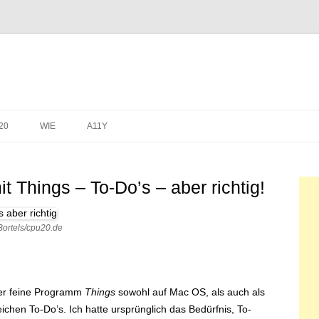
20
WIE
A11Y
ZEN
 Things – To-Do’s – aber richtig!
Bortels/cpu20.de
ber feine Programm
Things
sowohl auf Mac OS, als auch als
ichen To-Do’s. Ich hatte ursprünglich das Bedürfnis, To-