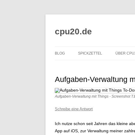
Zum
Inhalt
springen
cpu20.de
BLOG
SPICKZETTEL
ÜBER CPU
WORDPRESS
ASCII SPAM-SCHUTZ
REFEREN
Aufgaben-Verwaltung mit
DRUPAL
WEBFARBEN
STICKY FOOTER PER CSS FÜR
Aufgaben-Verwaltung mit Things - Screenshot T.
WORDPRESS
Schreibe eine Antwort
LESEZEICHEN
PARADIGMEN
Ich nutze schon seit Jahren das kleine a
App auf iOS, zur Verwaltung meiner zahlre