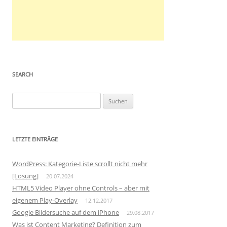
SEARCH
S
u
c
h
LETZTE EINTRÄGE
e
n
WordPress: Kategorie-Liste scrollt nicht mehr
n
[Lösung]
20.07.2024
a
HTML5 Video Player ohne Controls – aber mit
c
eigenem Play-Overlay
12.12.2017
h
Google Bildersuche auf dem iPhone
29.08.2017
:
Was ist Content Marketing? Definition zum