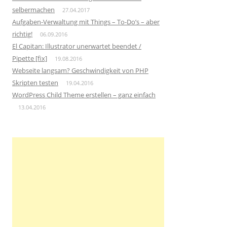
selbermachen
27.04.2017
Aufgaben-Verwaltung mit Things – To-Do’s – aber
richtig!
06.09.2016
El Capitan: Illustrator unerwartet beendet /
Pipette [fix]
19.08.2016
Webseite langsam? Geschwindigkeit von PHP
Skripten testen
19.04.2016
WordPress Child Theme erstellen – ganz einfach
13.04.2016